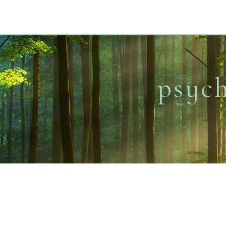
UA-174302727-53
psych