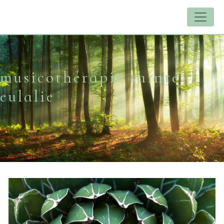
UA-174302727-53
musicothérapie sainte-
eulalie